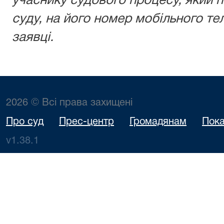
учаснику судового процесу, який п
суду, на його номер мобільного те
заявці.
2026 © Всі права захищені
Про суд
Прес-центр
Громадянам
Пока
v1.38.1