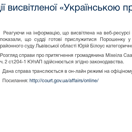
ї висвітленої «Українською 
Реагуючи на інформацію, що висвітлена на веб-ресурсі 
показали, що судді готові прислужитися Порошенку у 
районного суду Львівської області Юрій Білоус категоричн
Розгляд справи про притягнення громадянина Міхеіла Саак
ч. 2 ст.204-1 КУпАП здійснюється згідно законодавства.
Дана справа транслюється в он-лайн режимі на офіціному 
Посилання:
http://court.gov.ua/affairs/online/