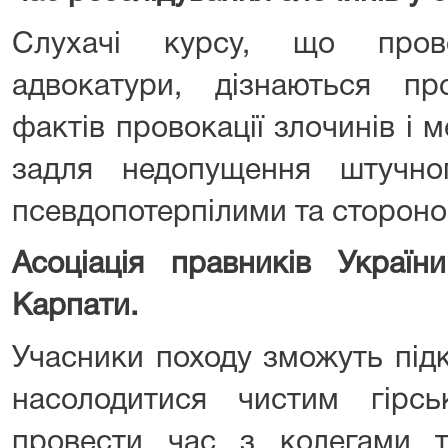
Слухачі курсу, що про
адвокатури, дізнаються п
фактів провокації злочинів і 
задля недопущення штучно
псевдопотерпілими та сторон
Асоціація правників Україн
Карпати.
Учасники походу зможуть під
насолодитися чистим гірсь
провести час з колегами т