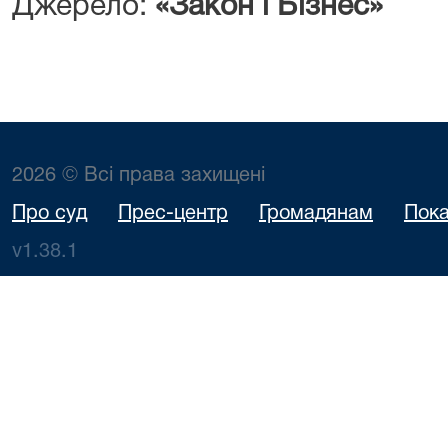
Джерело:
«Закон і Бізнес»
2026 © Всі права захищені
Про суд
Прес-центр
Громадянам
Пока
v1.38.1