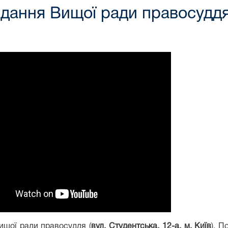
ідання Вищої ради правосудд
ищої ради правосуддя (
вул. Студентська, 12-а, м. Київ
). П