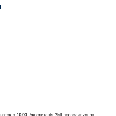
я
очаток о
10:00
. Акредитація ЗМІ проводиться за