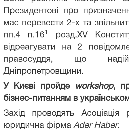
Президентові про призначенн
має перевести 2-х та звільнити
1
пп.4 п.16
розд.XV Конститу
відреагувати на 2 повідомл
правосуддя, що наді
Дніпропетровщини.
У Києві пройде
workshop
, п
бізнес-питанням в українськом
Захід проводять Асоціація 
юридична фірма
Ader Haber
.