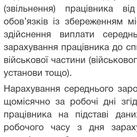
(звільнення) працівника ві
обов’язків із збереженням м
здійснення виплати середн
зарахування працівника до сп
військової частини (військово
установи тощо).
Нарахування середнього заро
щомісячно за робочі дні згі
працівника на підставі дан
робочого часу з дня зарах